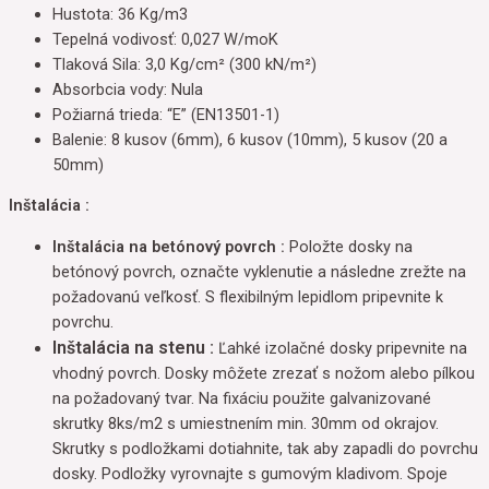
Hustota: 36 Kg/m3
Tepelná vodivosť: 0,027 W/moK
Tlaková Sila: 3,0 Kg/cm² (300 kN/m²)
Absorbcia vody: Nula
Požiarná trieda: “E” (EN13501-1)
Balenie: 8 kusov (6mm), 6 kusov (10mm), 5 kusov (20 a
50mm)
Inštalácia :
Inštalácia na betónový povrch :
Položte dosky na
betónový povrch, označte vyklenutie a následne zrežte na
požadovanú veľkosť. S flexibilným lepidlom pripevnite k
povrchu.
Inštalácia na stenu :
Ľahké izolačné dosky pripevnite na
vhodný povrch. Dosky môžete zrezať s nožom alebo pílkou
na požadovaný tvar. Na fixáciu použite galvanizované
skrutky 8ks/m2 s umiestnením min. 30mm od okrajov.
Skrutky s podložkami dotiahnite, tak aby zapadli do povrchu
dosky. Podložky vyrovnajte s gumovým kladivom. Spoje