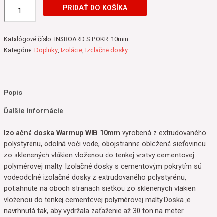
PRIDAŤ DO KOŠÍKA
Katalógové číslo:
INSBOARD S POKR. 10mm
Kategórie:
Doplnky
,
Izolácie
,
Izolačné dosky
Popis
Ďalšie informácie
Izolačná doska Warmup WIB 10mm
vyrobená z extrudovaného
polystyrénu, odolná voči vode, obojstranne obložená sieťovinou
zo sklenených vlákien vloženou do tenkej vrstvy cementovej
polymérovej malty. Izolačné dosky s cementovým pokrytím sú
vodeodolné izolačné dosky z extrudovaného polystyrénu,
potiahnuté na oboch stranách sieťkou zo sklenených vlákien
vloženou do tenkej cementovej polymérovej malty.Doska je
navrhnutá tak, aby vydržala zaťaženie až 30 ton na meter