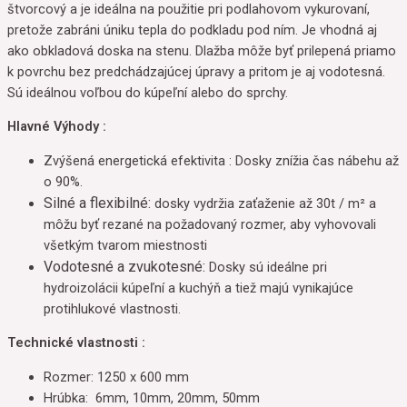
štvorcový a je ideálna na použitie pri podlahovom vykurovaní,
pretože zabráni úniku tepla do podkladu pod ním. Je vhodná aj
ako obkladová doska na stenu. Dlažba môže byť prilepená priamo
k povrchu bez predchádzajúcej úpravy a pritom je aj vodotesná.
Sú ideálnou voľbou do kúpeľní alebo do sprchy.
Hlavné Výhody :
Zvýšená energetická efektivita : Dosky znížia čas nábehu až
o 90%.
Silné a flexibilné:
dosky vydržia zaťaženie až 30t / m² a
môžu byť rezané na požadovaný rozmer, aby vyhovovali
všetkým tvarom miestnosti
Vodotesné a zvukotesné:
Dosky sú ideálne pri
hydroizolácii kúpeľní a kuchýň a tiež majú vynikajúce
protihlukové vlastnosti.
Technické vlastnosti :
Rozmer: 1250 x 600 mm
Hrúbka: 6mm, 10mm, 20mm, 50mm