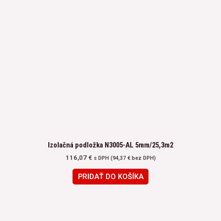
Izolačná podložka N3005-AL 5mm/25,3m2
116,07
€
s DPH (
94,37
€
bez DPH)
PRIDAŤ DO KOŠÍKA