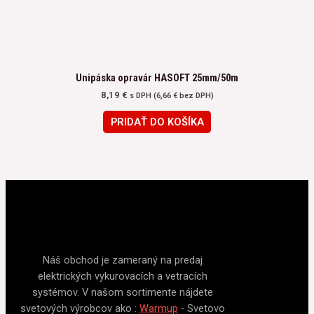
Unipáska opravár HASOFT 25mm/50m
8,19
€
s DPH (
6,66
€
bez DPH)
PRIDAŤ DO KOŠÍKA
Náš obchod je zameraný na predaj
elektrických vykurovacích a vetracích
systémov. V našom sortimente nájdete
svetových výrobcov ako :
Warmup
- Svetovo