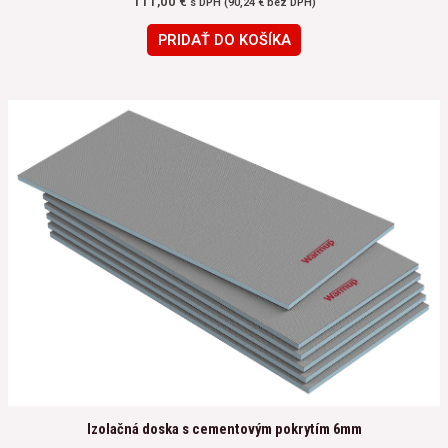
111,00
€
s DPH (
90,24
€
bez DPH)
PRIDAŤ DO KOŠÍKA
Izolačná doska s cementovým pokrytím 6mm