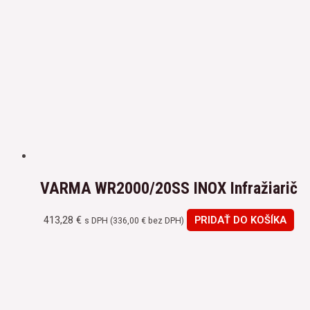
VARMA WR2000/20SS INOX Infražiarič
413,28
€
PRIDAŤ DO KOŠÍKA
s DPH (
336,00
€
bez DPH)