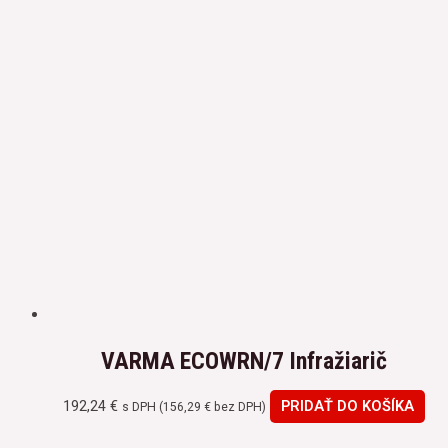
VARMA ECOWRN/7 Infražiarič
192,24
€
PRIDAŤ DO KOŠÍKA
s DPH (
156,29
€
bez DPH)