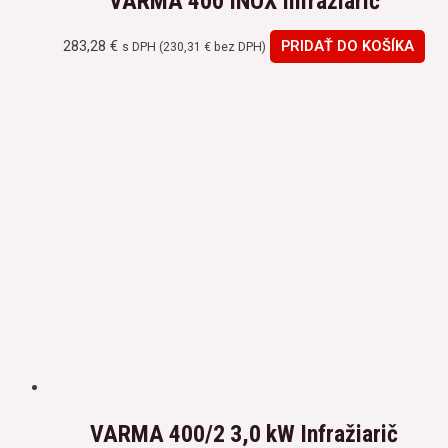
VARMA 400 INOX Infražiarič
283,28
€
PRIDAŤ DO KOŠÍKA
s DPH (
230,31
€
bez DPH)
VARMA 400/2 3,0 kW Infražiarič