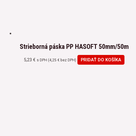
Strieborná páska PP HASOFT 50mm/50m
5,23
€
PRIDAŤ DO KOŠÍKA
s DPH (
4,25
€
bez DPH)