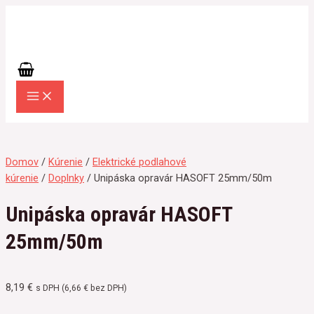
MAIN
Preskočiť
množstvo
MENU
na
Unipáska
obsah
opravár
HASOFT
25mm/50m
Domov
/
Kúrenie
/
Elektrické podlahové
kúrenie
/
Doplnky
/ Unipáska opravár HASOFT 25mm/50m
Unipáska opravár HASOFT
25mm/50m
8,19
€
s DPH (
6,66
€
bez DPH)