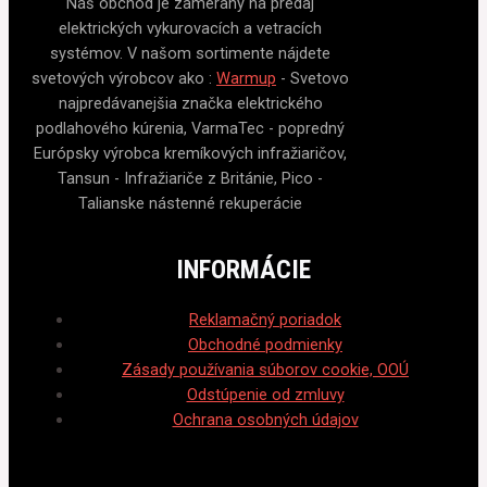
Náš obchod je zameraný na predaj
elektrických vykurovacích a vetracích
systémov. V našom sortimente nájdete
svetových výrobcov ako :
Warmup
- Svetovo
najpredávanejšia značka elektrického
podlahového kúrenia, VarmaTec - popredný
Európsky výrobca kremíkových infražiaričov,
Tansun - Infražiariče z Británie, Pico -
Talianske nástenné rekuperácie
INFORMÁCIE
Reklamačný poriadok
Obchodné podmienky
Zásady používania súborov cookie, OOÚ
Odstúpenie od zmluvy
Ochrana osobných údajov