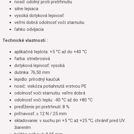
nosič odolný proti pretrhnutiu
silne lepiaca
vysoká dotyková lepivosť
veľmi dobrá odolnosť voči starnutiu
ľahko odvíjacia
Technické vlastnosti :
aplikačná teplota: +5 °C až do +40 °C
farba: striebrosivá
dotyková lepivosť: vysoká
dutinka: 76,50 mm
lepidlo: prírodný kaučuk
nosič: viskóza potiahnutá vrstvou PE
odolnosť voči starnutiu: veľmi dobrá
odolnosť voči teplu: -40 °C až do +80 °C
predĺženie pri pretrhnutí: 8 %
priľnavosť: ≥ 12 N / 25 mm
skladovanie: v suchu pri +5 °C až +25 °C, chrániť pred UV
žiarením