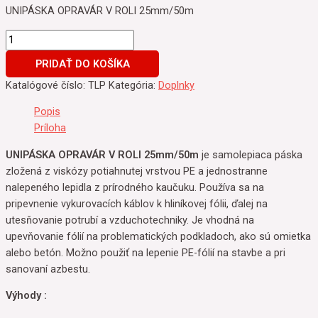
UNIPÁSKA OPRAVÁR V ROLI 25mm/50m
PRIDAŤ DO KOŠÍKA
Katalógové číslo:
TLP
Kategória:
Doplnky
Popis
Príloha
UNIPÁSKA OPRAVÁR V ROLI 25mm/50m
je samolepiaca páska
zložená z viskózy potiahnutej vrstvou PE a jednostranne
nalepeného lepidla z prírodného kaučuku. Používa sa na
pripevnenie vykurovacích káblov k hliníkovej fólii, ďalej na
utesňovanie potrubí a vzduchotechniky. Je vhodná na
upevňovanie fólií na problematických podkladoch, ako sú omietka
alebo betón. Možno použiť na lepenie PE-fólií na stavbe a pri
sanovaní azbestu.
Výhody :