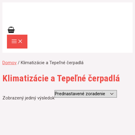
MAIN
Preskočiť
MENU
na
obsah
Domov
/ Klimatizácie a Tepeľné čerpadlá
Klimatizácie a Tepeľné čerpadlá
Zobrazený jediný výsledok