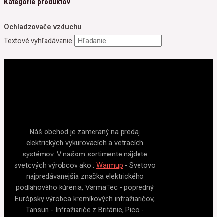
Kategórie produktov
Ochladzovače vzduchu
Textové vyhľadávanie
Náš obchod je zameraný na predaj
elektrických vykurovacích a vetracích
systémov. V našom sortimente nájdete
svetových výrobcov ako :
Warmup
- Svetovo
najpredávanejšia značka elektrického
podlahového kúrenia, VarmaTec - popredný
Európsky výrobca kremíkových infražiaričov,
Tansun - Infražiariče z Británie, Pico -