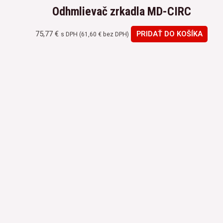
Odhmlievač zrkadla MD-CIRC
75,77
€
PRIDAŤ DO KOŠÍKA
s DPH (
61,60
€
bez DPH)