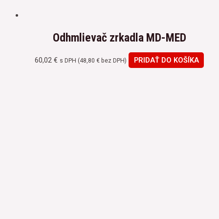
Odhmlievač zrkadla MD-MED
60,02
€
PRIDAŤ DO KOŠÍKA
s DPH (
48,80
€
bez DPH)