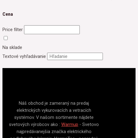
Cena
Price filter
Na sklade
Textové vyhľadávanie
Náš obchod je zameraný na predaj
elektrických vykurovacích a vetracích
systémov. V našom sortimente nájdete
svetových výrobcov ako :
Warmup
- Svetovo
najpredávanejšia značka elektrického