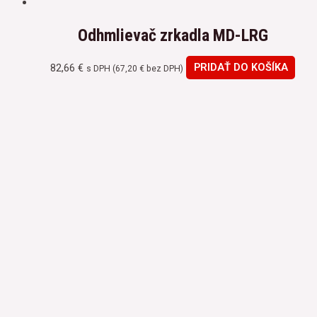
Odhmlievač zrkadla MD-LRG
82,66
€
PRIDAŤ DO KOŠÍKA
s DPH (
67,20
€
bez DPH)