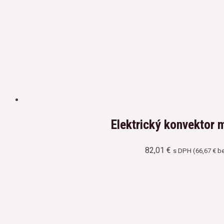
Elektrický konvektor
82,01
€
s DPH (
66,67
€
be