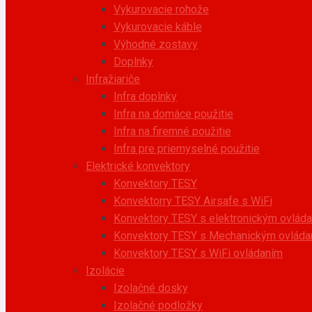
Vykurovacie rohože
Vykurovacie káble
Výhodné zostavy
Doplnky
Infražiariče
Infra doplnky
Infra na domáce použitie
Infra na firemné použitie
Infra pre priemyselné použitie
Elektrické konvektory
Konvektory TESY
Konvektorry TESY Airsafe s WiFi
Konvektory TESY s elektronickým ovlád
Konvektory TESY s Mechanickým ovláda
Konvektory TESY s WiFi ovládaním
Izolácie
Izolačné dosky
Izolačné podložky