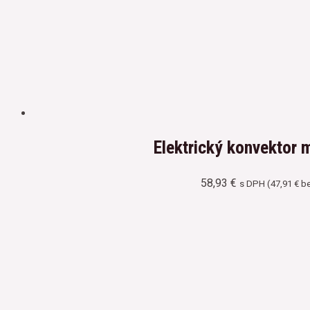
Elektrický konvektor
58,93
€
s DPH (
47,91
€
be