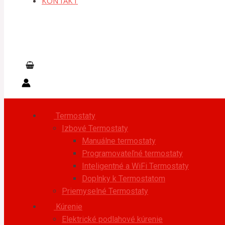
KONTAKT
Hľadať
Termostaty
Izbové Termostaty
Manuálne termostaty
Programovateľné termostaty
Inteligentné a WiFi Termostaty
Doplnky k Termostatom
Priemyselné Termostaty
Kúrenie
Elektrické podlahové kúrenie