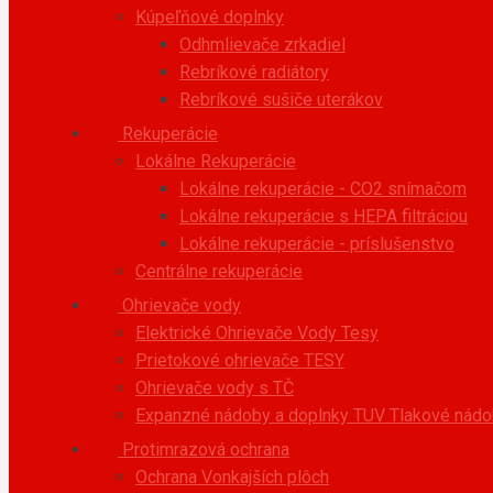
Kúpeľňové doplnky
Odhmlievače zrkadiel
Rebríkové radiátory
Rebríkové sušiče uterákov
Rekuperácie
Lokálne Rekuperácie
Lokálne rekuperácie - CO2 snímačom
Lokálne rekuperácie s HEPA filtráciou
Lokálne rekuperácie - príslušenstvo
Centrálne rekuperácie
Ohrievače vody
Elektrické Ohrievače Vody Tesy
Prietokové ohrievače TESY
Ohrievače vody s TČ
Expanzné nádoby a doplnky TUV
Tlakové nádob
Protimrazová ochrana
Ochrana Vonkajších plôch