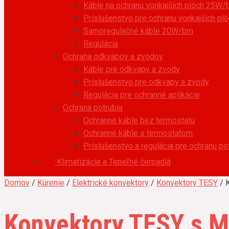
Káble na ochranu vonkajších plôch 25W
Príslušenstvo pre ochranu vonkajších pl
Samoregulačné káble 20W/bm
Regulácia
Ochrana odkvapov a zvodov
Káble pre odkvapy a zvody
Príslušenstvo pre odkvapy a zvody
Regulácia pre ochranné aplikácie
Ochrana potrubia
Ochranné káble bez termostatu
Ochranné káble s termostatom
Príslušenstvo a regulácia pre ochranu po
Klimatizácie a Tepeľné čerpadlá
Domov
/
Kúrenie
/
Elektrické konvektory
/
Konvektory TESY
/ 
Konvektory TESY s 