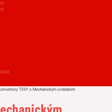
/bm
ôch
trubia
Konvektory TESY s Mechanickým ovládaním
Mechanickým