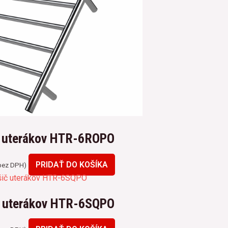
č uterákov HTR-6ROPO
PRIDAŤ DO KOŠÍKA
ez DPH)
č uterákov HTR-6SQPO