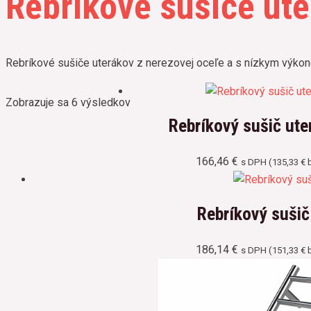
Rebríkové sušiče ut
Rebríkové sušiče uterákov z nerezovej oceľe a s nízkym výko
Zobrazuje sa 6 výsledkov
Rebríkový sušič u
166,46
€
s DPH (
135,33
€
b
Rebríkový suši
186,14
€
s DPH (
151,33
€
b