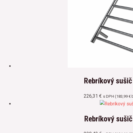
Rebríkový suši
226,31
€
s DPH (
183,99
€
b
Rebríkový suši