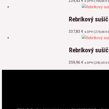
239,43
€
s DPH (
194,66
€
b
Rebríkový suši
337,83
€
s DPH (
274,66
€
b
Rebríkový suši
359,96
€
s DPH (
292,65
€
b