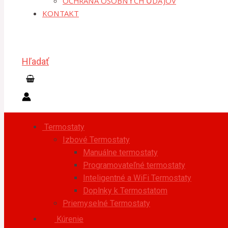
OCHRANA OSOBNÝCH ÚDAJOV
KONTAKT
Hľadať
Termostaty
Izbové Termostaty
Manuálne termostaty
Programovateľné termostaty
Inteligentné a WiFi Termostaty
Doplnky k Termostatom
Priemyselné Termostaty
Kúrenie