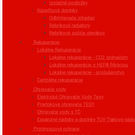
Izolačné podložky
Kúpeľňové doplnky
Odhmlievače zrkadiel
Rebríkové radiátory
Rebríkové sušiče uterákov
Rekuperácie
Lokálne Rekuperácie
Lokálne rekuperácie - CO2 snímačom
Lokálne rekuperácie s HEPA filtráciou
Lokálne rekuperácie - príslušenstvo
Centrálne rekuperácie
Ohrievače vody
Elektrické Ohrievače Vody Tesy
Prietokové ohrievače TESY
Ohrievače vody s TČ
Expanzné nádoby a doplnky TUV
Tlakové nádob
Protimrazová ochrana