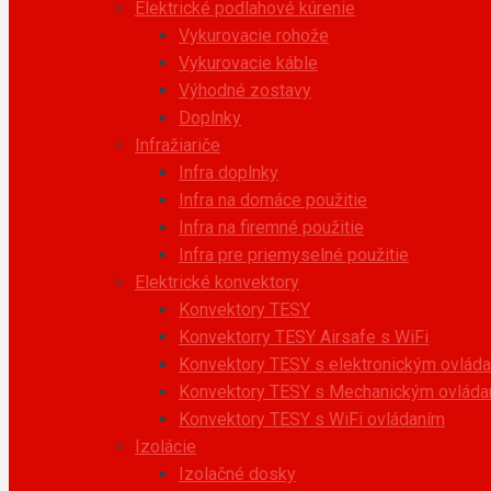
Elektrické podlahové kúrenie
Vykurovacie rohože
Vykurovacie káble
Výhodné zostavy
Doplnky
Infražiariče
Infra doplnky
Infra na domáce použitie
Infra na firemné použitie
Infra pre priemyselné použitie
Elektrické konvektory
Konvektory TESY
Konvektorry TESY Airsafe s WiFi
Konvektory TESY s elektronickým ovlád
Konvektory TESY s Mechanickým ovláda
Konvektory TESY s WiFi ovládaním
Izolácie
Izolačné dosky