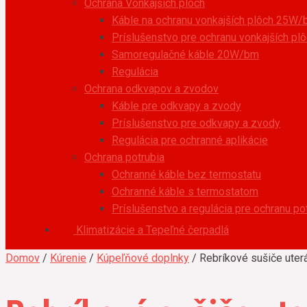
Ochrana Vonkajších plôch
Káble na ochranu vonkajších plôch 25W
Príslušenstvo pre ochranu vonkajších pl
Samoregulačné káble 20W/bm
Regulácia
Ochrana odkvapov a zvodov
Káble pre odkvapy a zvody
Príslušenstvo pre odkvapy a zvody
Regulácia pre ochranné aplikácie
Ochrana potrubia
Ochranné káble bez termostatu
Ochranné káble s termostatom
Príslušenstvo a regulácia pre ochranu po
Klimatizácie a Tepeľné čerpadlá
Domov
/
Kúrenie
/
Kúpeľňové doplnky
/ Rebríkové sušiče uter