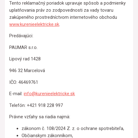
Tento reklamačný poriadok upravuje spôsob a podmienky
uplatňovania práv zo zodpovednosti za vady tovaru
zakúpeného prostredníctvom internetového obchodu
www.kurenieelektricke.sk
.
Predávajúci:
PAUMAR s.r.o.
Lipový rad 1428
946 32 Marcelová
IČO: 46469761
E-mail:
info@kurenieelektricke.sk
Telefón: +421 918 228 997
Právne vzťahy sa riadia najmä:
zákonom č. 108/2024 Z. z. o ochrane spotrebiteľa,
Občianskym zákonníkom,