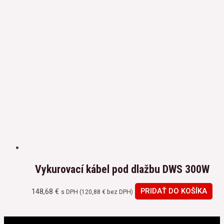
Vykurovací kábel pod dlažbu DWS 300W
148,68
€
PRIDAŤ DO KOŠÍKA
s DPH (
120,88
€
bez DPH)