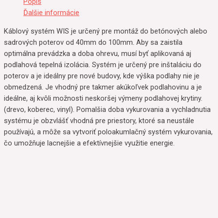
Popis
Ďalšie informácie
Káblový systém WIS je určený pre montáž do betónových alebo
sadrových poterov od 40mm do 100mm. Aby sa zaistila
optimálna prevádzka a doba ohrevu, musí byť aplikovaná aj
podlahová tepelná izolácia. Systém je určený pre inštaláciu do
poterov a je ideálny pre nové budovy, kde výška podlahy nie je
obmedzená. Je vhodný pre takmer akúkoľvek podlahovinu a je
ideálne, aj kvôli možnosti neskoršej výmeny podlahovej krytiny.
(drevo, koberec, vinyl). Pomalšia doba vykurovania a vychladnutia
systému je obzvlášť vhodná pre priestory, ktoré sa neustále
používajú, a môže sa vytvoriť poloakumlačný systém vykurovania,
čo umožňuje lacnejšie a efektívnejšie využitie energie.