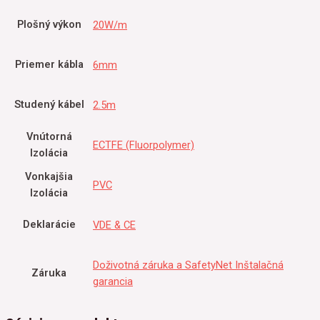
Plošný výkon
20W/m
Priemer kábla
6mm
Studený kábel
2.5m
Vnútorná
ECTFE (Fluorpolymer)
Izolácia
Vonkajšia
PVC
Izolácia
Deklarácie
VDE & CE
Doživotná záruka a SafetyNet Inštalačná
Záruka
garancia