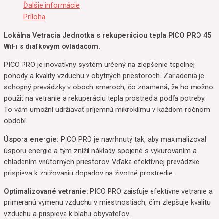
Ďalšie informácie
Príloha
Lokálna Vetracia Jednotka s rekuperáciou tepla PICO PRO 45
WiFi s diaľkovým ovládačom.
PICO PRO je inovatívny systém určený na zlepšenie tepelnej
pohody a kvality vzduchu v obytných priestoroch. Zariadenia je
schopný prevádzky v oboch smeroch, čo znamená, že ho možno
použiť na vetranie a rekuperáciu tepla prostredia podľa potreby.
To vám umožní udržiavať príjemnú mikroklímu v každom ročnom
období.
Úspora energie:
PICO PRO je navrhnutý tak, aby maximalizoval
úsporu energie a tým znížil náklady spojené s vykurovaním a
chladením vnútorných priestorov. Vďaka efektívnej prevádzke
prispieva k znižovaniu dopadov na životné prostredie.
Optimalizované vetranie:
PICO PRO zaisťuje efektívne vetranie a
primeranú výmenu vzduchu v miestnostiach, čím zlepšuje kvalitu
vzduchu a prispieva k blahu obyvateľov.