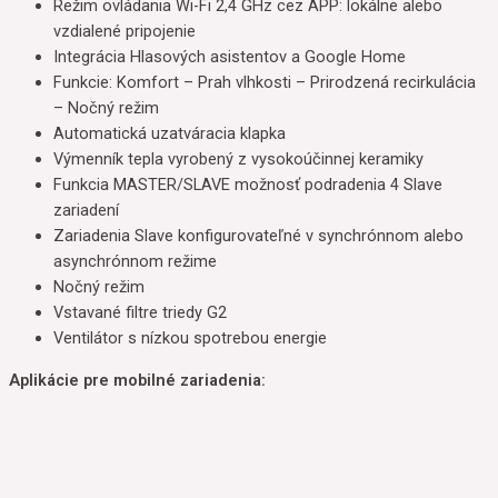
Režim ovládania Wi-Fi 2,4 GHz cez APP: lokálne alebo
vzdialené pripojenie
Integrácia Hlasových asistentov a Google Home
Funkcie: Komfort – Prah vlhkosti – Prirodzená recirkulácia
– Nočný režim
Automatická uzatváracia klapka
Výmenník tepla vyrobený z vysokoúčinnej keramiky
Funkcia MASTER/SLAVE možnosť podradenia 4 Slave
zariadení
Zariadenia Slave konfigurovateľné v synchrónnom alebo
asynchrónnom režime
Nočný režim
Vstavané filtre triedy G2
Ventilátor s nízkou spotrebou energie
Aplikácie pre mobilné zariadenia: