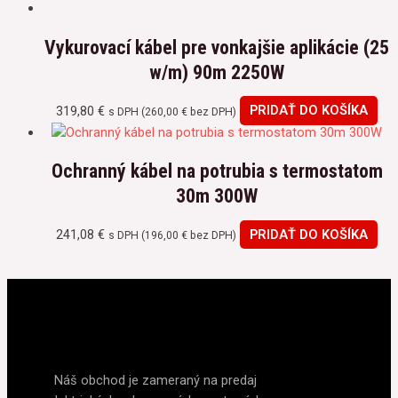
Vykurovací kábel pre vonkajšie aplikácie (25
w/m) 90m 2250W
319,80
€
PRIDAŤ DO KOŠÍKA
s DPH (
260,00
€
bez DPH)
Ochranný kábel na potrubia s termostatom
30m 300W
241,08
€
PRIDAŤ DO KOŠÍKA
s DPH (
196,00
€
bez DPH)
Náš obchod je zameraný na predaj