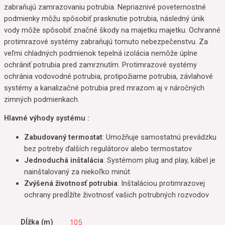
zabraňujú zamrazovaniu potrubia. Nepriaznivé poveternostné
podmienky môžu spôsobiť prasknutie potrubia, následný únik
vody môže spôsobiť značné škody na majetku majetku. Ochranné
protimrazové systémy zabraňujú tomuto nebezpečenstvu. Za
veľmi chladných podmienok tepelná izolácia nemôže úplne
ochrániť potrubia pred zamrznutím. Protimrazové systémy
ochránia vodovodné potrubia, protipožiarne potrubia, závlahové
systémy a kanalizačné potrubia pred mrazom aj v náročných
zimných podmienkach.
Hlavné výhody systému :
Zabudovaný termostat
: Umožňuje samostatnú prevádzku
bez potreby ďalších regulátorov alebo termostatov
Jednoduchá inštalácia
: Systémom plug and play, kábel je
nainštalovaný za niekoľko minút
Zvýšená životnosť potrubia
: Inštaláciou protimrazovej
ochrany predĺžíte životnosť vašich potrubných rozvodov
Dĺžka (m)
105