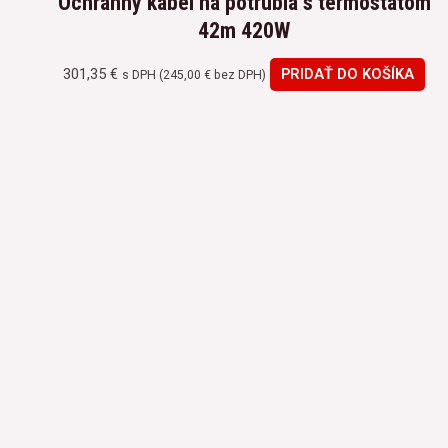
Ochranný kábel na potrubia s termostatom
42m 420W
301,35
€
PRIDAŤ DO KOŠÍKA
s DPH (
245,00
€
bez DPH)