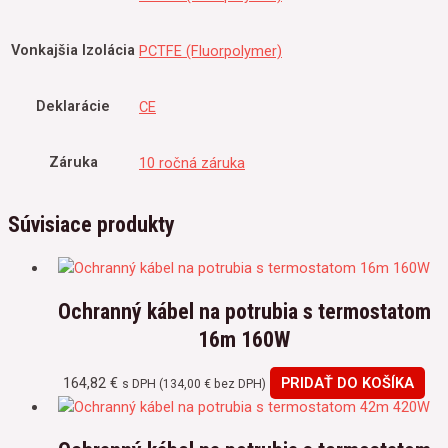
Vonkajšia Izolácia
PCTFE (Fluorpolymer)
Deklarácie
CE
Záruka
10 ročná záruka
Súvisiace produkty
Ochranný kábel na potrubia s termostatom
16m 160W
164,82
€
PRIDAŤ DO KOŠÍKA
s DPH (
134,00
€
bez DPH)