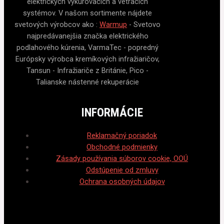
elektrických vykurovacích a vetracích
systémov. V našom sortimente nájdete
svetových výrobcov ako :
Warmup
- Svetovo
najpredávanejšia značka elektrického
podlahového kúrenia, VarmaTec - popredný
Európsky výrobca kremíkových infražiaričov,
Tansun - Infražiariče z Británie, Pico -
Talianske nástenné rekuperácie
INFORMÁCIE
Reklamačný poriadok
Obchodné podmienky
Zásady používania súborov cookie, OOÚ
Odstúpenie od zmluvy
Ochrana osobných údajov