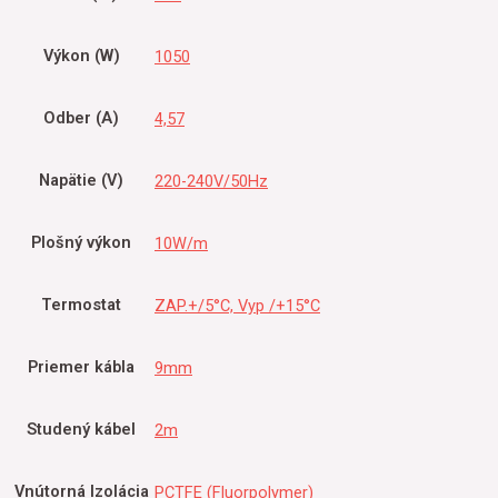
Výkon (W)
1050
Odber (A)
4,57
Napätie (V)
220-240V/50Hz
Plošný výkon
10W/m
Termostat
ZAP.+/5°C, Vyp /+15°C
Priemer kábla
9mm
Studený kábel
2m
Vnútorná Izolácia
PCTFE (Fluorpolymer)