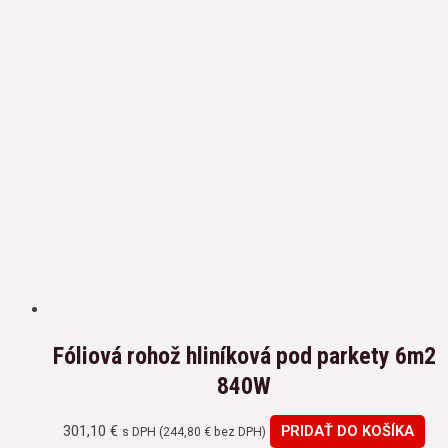
Fóliová rohož hliníková pod parkety 6m2
840W
301,10
€
PRIDAŤ DO KOŠÍKA
s DPH (
244,80
€
bez DPH)