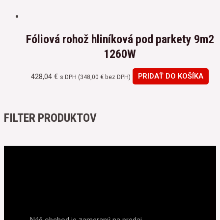
Fóliová rohož hliníková pod parkety 9m2
1260W
428,04
€
PRIDAŤ DO KOŠÍKA
s DPH (
348,00
€
bez DPH)
FILTER PRODUKTOV
Náš obchod je zameraný na predaj