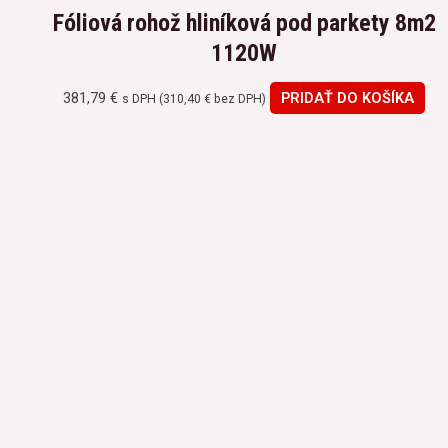
Fóliová rohož hliníková pod parkety 8m2
1120W
381,79
€
PRIDAŤ DO KOŠÍKA
s DPH (
310,40
€
bez DPH)