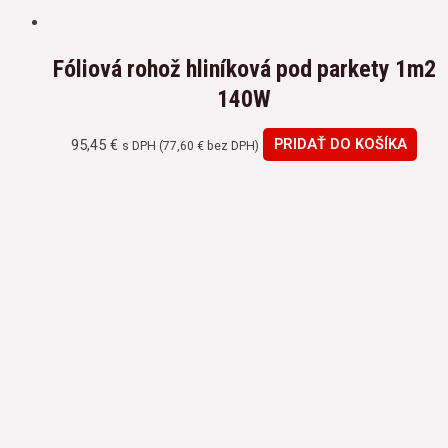
Fóliová rohož hliníková pod parkety 1m2
140W
95,45
€
PRIDAŤ DO KOŠÍKA
s DPH (
77,60
€
bez DPH)