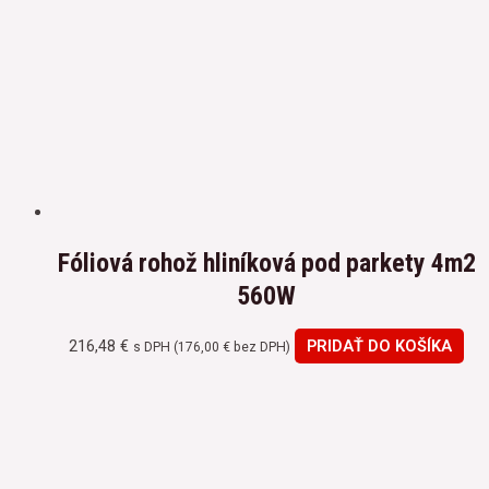
Fóliová rohož hliníková pod parkety 4m2
560W
216,48
€
PRIDAŤ DO KOŠÍKA
s DPH (
176,00
€
bez DPH)