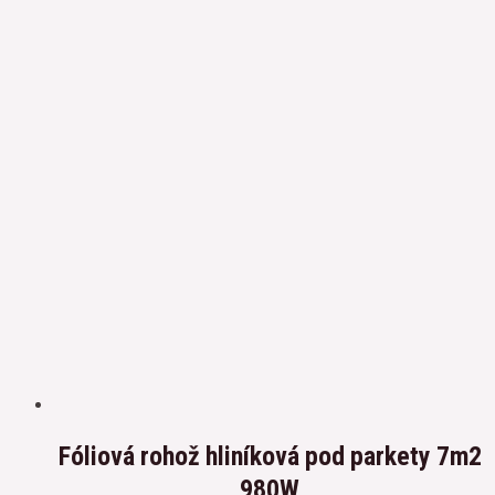
Fóliová rohož hliníková pod parkety 7m2
980W