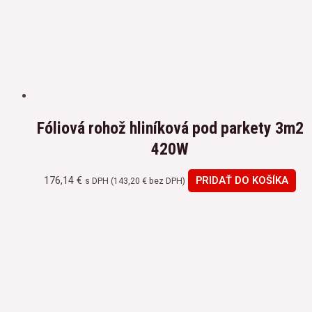
Fóliová rohož hliníková pod parkety 3m2
420W
176,14
€
PRIDAŤ DO KOŠÍKA
s DPH (
143,20
€
bez DPH)