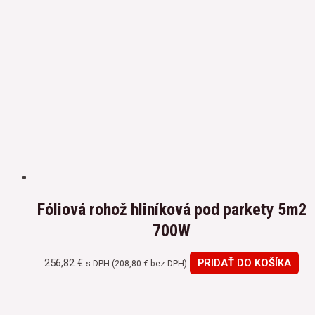
Fóliová rohož hliníková pod parkety 5m2
700W
256,82
€
PRIDAŤ DO KOŠÍKA
s DPH (
208,80
€
bez DPH)